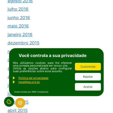
agosto 2016
julho 2016
junho 2016
maio 2016
janeiro 2016
dezembro 2015
novembro 2015
Você controla a sua privacidade
outubro 2015
Nós utilizamos cookies para lhe oferecer
uma jornada personalizada em nosso site.
Customizar
setembro 2015
Utilize as opções abaixo para configurar
suas preferências sobre esse assunto.
agosto 2015
Rejeitar
Politica de privacidade
lgpd@ipe.org.br
julho 2015
Aceitar
Desenvolvido por RMD Compliance
junho 2015
maio 2015
abril 2015