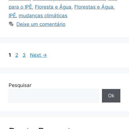
para o IPÊ
,
Floresta e Água
,
Florestas e Água
,
IPÊ
,
mudanças climáticas
Deixe um comentário
1
2
3
Next
→
Pesquisar
Ok