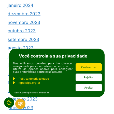
janeiro 2024
dezembro 2023
novembro 2023
outubro 2023
setembro 2023
agosto 2023
Você controla a sua privacidade
julho 2023
Nós utilizamos cookies para lhe oferecer
junho 2023
uma jornada personalizada em nosso site.
Customizar
Utilize as opções abaixo para configurar
suas preferências sobre esse assunto.
maio 2023
Rejeitar
Politica de privacidade
abril 2023
lgpd@ipe.org.br
Aceitar
março 2023
Desenvolvido por RMD Compliance
fevereiro 2023
janeiro 2023