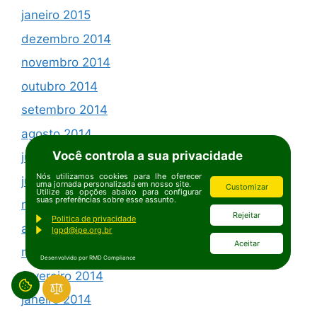
janeiro 2015
dezembro 2014
novembro 2014
outubro 2014
setembro 2014
agosto 2014
Você controla a sua privacidade
julho 2014
Nós utilizamos cookies para lhe oferecer
junho 2014
uma jornada personalizada em nosso site.
Customizar
Utilize as opções abaixo para configurar
suas preferências sobre esse assunto.
maio 2014
Rejeitar
Politica de privacidade
abril 2014
lgpd@ipe.org.br
Aceitar
março 2014
Desenvolvido por RMD Compliance
fevereiro 2014
janeiro 2014