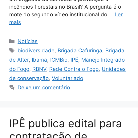
incêndios florestais no Brasil? A pergunta é o
mote do segundo vídeo institucional do …
Ler
mais
Notícias
biodiversidade
,
Brigada Cafuringa
,
Brigada
de Alter
,
Ibama
,
ICMBio
,
IPÊ
,
Manejo Integrado
do Fogo
,
RBNV
,
Rede Contra o Fogo
,
Unidades
de conservação
,
Voluntariado
Deixe um comentário
IPÊ publica edital para
contratação de