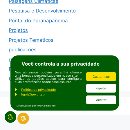
Paisagens Climáticas
Pesquisa e Desenvolvimento
Pontal do Paranapanema
Projetos
Projetos Temáticos
publicacoes
ra.2022
Você controla a sua privacidade
Relatórios Anuais
Nós utilizamos cookies para lhe oferecer
uma jornada personalizada em nosso site.
Customizar
Uncategorised
Utilize as opções abaixo para configurar
suas preferências sobre esse assunto.
Rejeitar
Politica de privacidade
lgpd@ipe.org.br
Aceitar
Desenvolvido por RMD Compliance