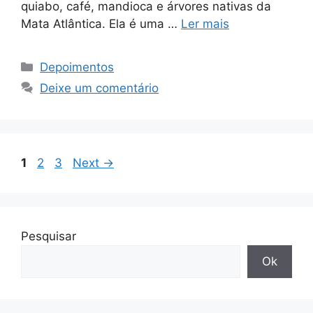
quiabo, café, mandioca e árvores nativas da
Mata Atlântica. Ela é uma …
Ler mais
Depoimentos
Deixe um comentário
1
2
3
Next
→
Pesquisar
Ok