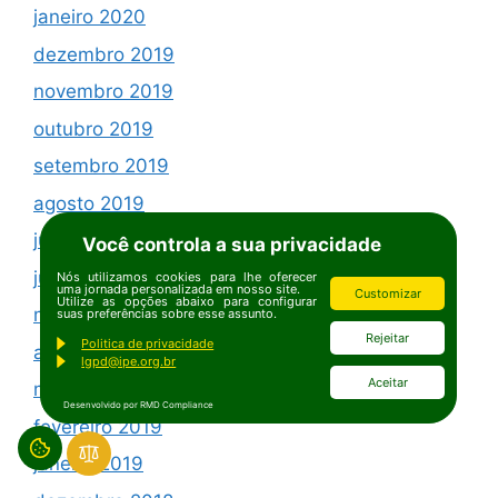
janeiro 2020
dezembro 2019
novembro 2019
outubro 2019
setembro 2019
agosto 2019
julho 2019
Você controla a sua privacidade
junho 2019
Nós utilizamos cookies para lhe oferecer
uma jornada personalizada em nosso site.
Customizar
Utilize as opções abaixo para configurar
maio 2019
suas preferências sobre esse assunto.
Rejeitar
Politica de privacidade
abril 2019
lgpd@ipe.org.br
Aceitar
março 2019
Desenvolvido por RMD Compliance
fevereiro 2019
janeiro 2019