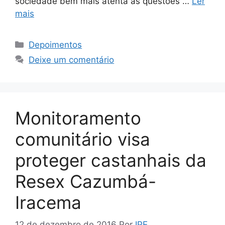
sociedade bem mais atenta às questões …
Ler
mais
Depoimentos
Deixe um comentário
Monitoramento
comunitário visa
proteger castanhais da
Resex Cazumbá-
Iracema
12 de dezembro de 2016
Por
IPE