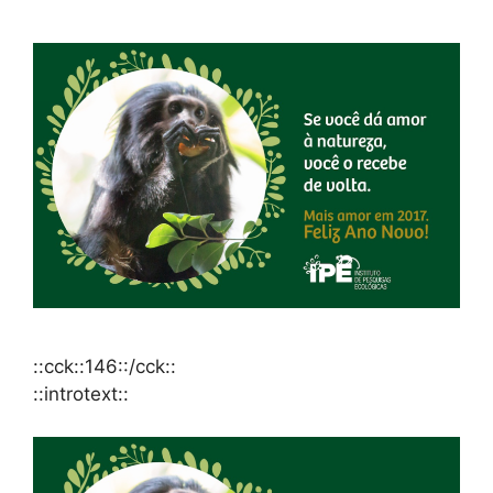
::cck::146::/cck::
::introtext::