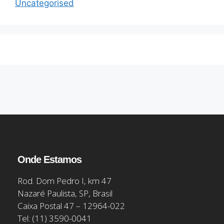
Uncategorised
Onde Estamos
Rod. Dom Pedro I, km 47
Nazaré Paulista, SP, Brasil
Caixa Postal 47 – 12964-022
Tel: (11) 3590-0041