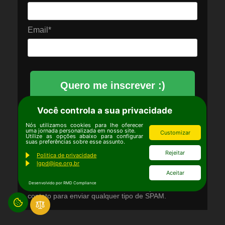
Email*
Quero me inscrever :)
Você controla a sua privacidade
Autorizo o IPÊ a utilizar meus dados para
Nós utilizamos cookies para lhe oferecer
o envio de comunicações, conteúdos
uma jornada personalizada em nosso site.
Customizar
Utilize as opções abaixo para configurar
institucionais e informações relacionadas
suas preferências sobre esse assunto.
aos seus serviços, conforme descrito na
Rejeitar
Politica de privacidade
lgpd@ipe.org.br
Política de Privacidade
.
Aceitar
Desenvolvido por RMD Compliance
Prometemos não utilizar suas informações de
contato para enviar qualquer tipo de SPAM.