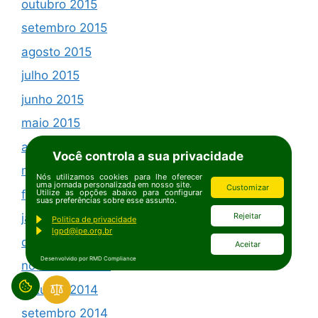
outubro 2015
setembro 2015
agosto 2015
julho 2015
junho 2015
maio 2015
abril 2015
Você controla a sua privacidade
março 2015
Nós utilizamos cookies para lhe oferecer
uma jornada personalizada em nosso site.
Customizar
fevereiro 2015
Utilize as opções abaixo para configurar
suas preferências sobre esse assunto.
Rejeitar
janeiro 2015
Politica de privacidade
lgpd@ipe.org.br
dezembro 2014
Aceitar
Desenvolvido por RMD Compliance
novembro 2014
outubro 2014
setembro 2014