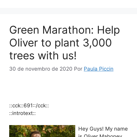
Green Marathon: Help
Oliver to plant 3,000
trees with us!
30 de novembro de 2020
Por
Paula Piccin
::cck::691::/cck::
::introtext::
Hey Guys! My name
is Oliver Mahoney.