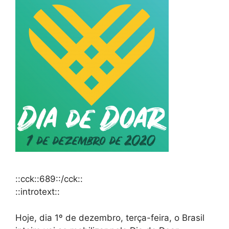
::cck::689::/cck::
::introtext::
Hoje, dia 1º de dezembro, terça-feira, o Brasil