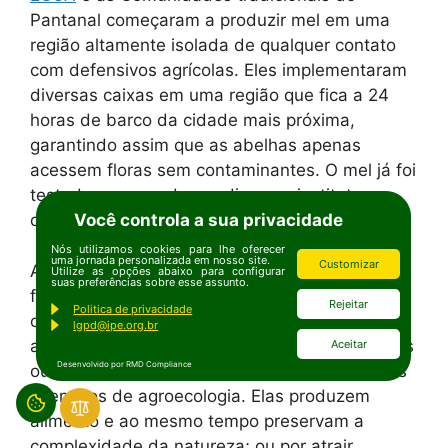
Pantanal começaram a produzir mel em uma
região altamente isolada de qualquer contato
com defensivos agrícolas. Eles implementaram
diversas caixas em uma região que fica a 24
horas de barco da cidade mais próxima,
garantindo assim que as abelhas apenas
acessem floras sem contaminantes. O mel já foi
testado e aprovado por diversos institutos
Você controla a sua privacidade
de
pesquisa
.
Nós utilizamos cookies para lhe oferecer
uma jornada personalizada em nosso site.
Customizar
Ao mesmo tempo, não precisamos ter uma
Utilize as opções abaixo para configurar
suas preferências sobre esse assunto.
floresta dentro de casa ou nos mudarmos para
Rejeitar
Politica de privacidade
o interior do Pantanal para aderirmos à
lgpd@ipe.org.br
agroecologia. Hortas urbanas dentro das casas
Aceitar
Desenvolvido por RMD Compliance
ou em espaços públicos podem ser excelentes
exemplos de agroecologia. Elas produzem
alimento e ao mesmo tempo preservam a
complexidade da natureza; ou por atrair