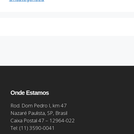
Onde Estamos
Rod. Dom Pedro I, km 47
Nazaré Paulista, SP, Brasil
Caixa Postal 47 – 12964-022
Tel: (11) 3590-0041