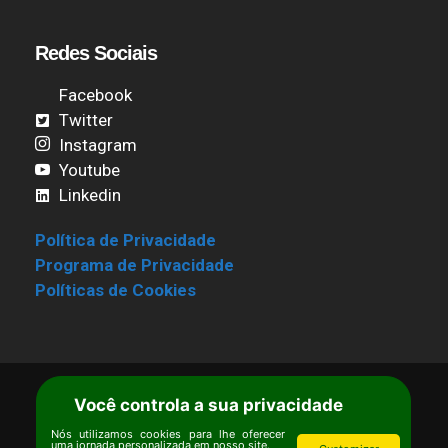
Redes Sociais
Facebook
Twitter
Instagram
Youtube
Linkedin
Política de Privacidade
Programa de Privacidade
Políticas de Cookies
Você controla a sua privacidade
Termos de Uso
|
Estatuto
Copyright © Ipê – Instituto de Pesquisas
Nós utilizamos cookies para lhe oferecer
uma jornada personalizada em nosso site.