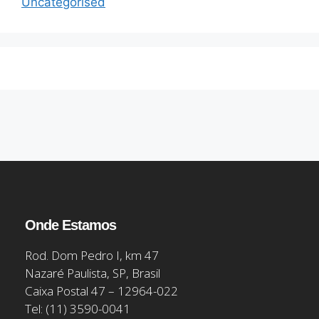
Uncategorised
Onde Estamos
Rod. Dom Pedro I, km 47
Nazaré Paulista, SP, Brasil
Caixa Postal 47 – 12964-022
Tel: (11) 3590-0041