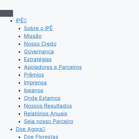
Pular
para
o
IPÊ
conteúdo
Sobre o IPÊ
Missão
Nosso Credo
Governança
Estratégias
Apoiadores e Parceiros
Prêmios
Imprensa
Ipeanos
Onde Estamos
Nossos Resultados
Relatórios Anuais
Seja nosso Parceiro
Doe Agora
Doe Florestas