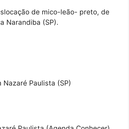
nslocação de mico-leão- preto, de
ra Narandiba (SP).
Nazaré Paulista (SP)
Nazaré Paulista (Agenda Conhecer)