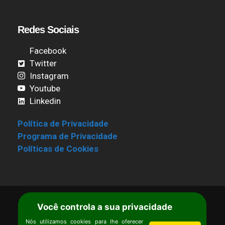
Redes Sociais
Facebook
Twitter
Instagram
Youtube
Linkedin
Política de Privacidade
Programa de Privacidade
Políticas de Cookies
Você controla a sua privacidade
Termos de Uso
|
Estatuto
Copyright © Ipê – Instituto de Pesquisas
Nós utilizamos cookies para lhe oferecer