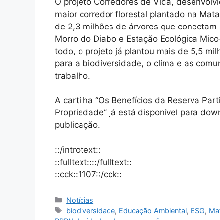
O projeto Corredores de Vida, desenvolvi
maior corredor florestal plantado na Mata 
de 2,3 milhões de árvores que conectam
Morro do Diabo e Estação Ecológica Mic
todo, o projeto já plantou mais de 5,5 mi
para a biodiversidade, o clima e as comu
trabalho.
A cartilha “Os Benefícios da Reserva Part
Propriedade” já está disponível para dow
publicação.
::/introtext::
::fulltext::::/fulltext::
::cck::1107::/cck::
Notícias
biodiversidade
,
Educação Ambiental
,
ESG
,
Mat