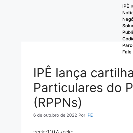
IPÊ
Notí
Negó
Solu
Publ
Códi
Parc
Fale
IPÊ lança cartil
Particulares do 
(RPPNs)
6 de outubro de 2022
Por
IPE
::cck::1107::/cck::