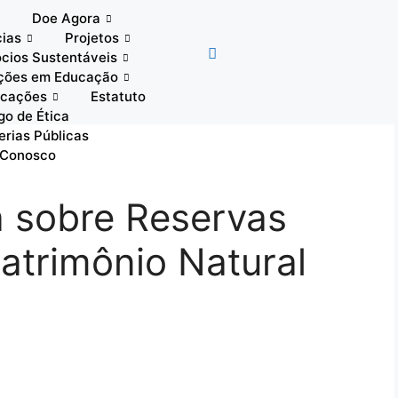
Doe Agora
cias
Projetos
cios Sustentáveis
ções em Educação
icações
Estatuto
go de Ética
erias Públicas
 Conosco
ha sobre Reservas
Patrimônio Natural