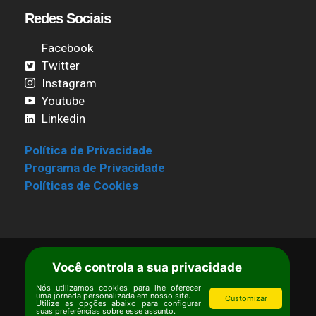
Redes Sociais
Facebook
Twitter
Instagram
Youtube
Linkedin
Política de Privacidade
Programa de Privacidade
Políticas de Cookies
Você controla a sua privacidade
Termos de Uso
|
Estatuto
Copyright © Ipê – Instituto de Pesquisas
Nós utilizamos cookies para lhe oferecer
uma jornada personalizada em nosso site.
Customizar
Ecológicas.
Utilize as opções abaixo para configurar
suas preferências sobre esse assunto.