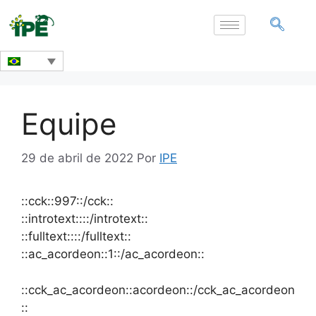
Equipe
29 de abril de 2022
Por
IPE
::cck::997::/cck::
::introtext::::/introtext::
::fulltext::::/fulltext::
::ac_acordeon::1::/ac_acordeon::
::cck_ac_acordeon::acordeon::/cck_ac_acordeon
::