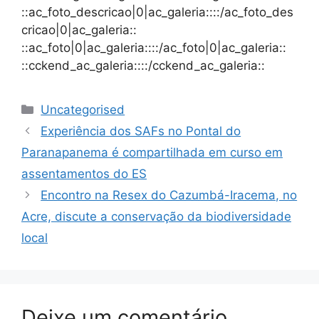
::ac_foto_descricao|0|ac_galeria::::/ac_foto_des
cricao|0|ac_galeria::
::ac_foto|0|ac_galeria::::/ac_foto|0|ac_galeria::
::cckend_ac_galeria::::/cckend_ac_galeria::
Uncategorised
Experiência dos SAFs no Pontal do
Paranapanema é compartilhada em curso em
assentamentos do ES
Encontro na Resex do Cazumbá-Iracema, no
Acre, discute a conservação da biodiversidade
local
Deixe um comentário