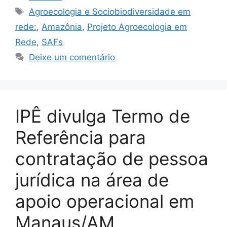
Agroecologia e Sociobiodiversidade em
rede:
,
Amazônia
,
Projeto Agroecologia em
Rede
,
SAFs
Deixe um comentário
IPÊ divulga Termo de
Referência para
contratação de pessoa
jurídica na área de
apoio operacional em
Manaus/AM