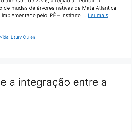
 trimestre de 2025, a região do Pontal do
 de mudas de árvores nativas da Mata Atlântica
, implementado pelo IPÊ – Instituto …
Ler mais
Vida
,
Laury Cullen
 a integração entre a