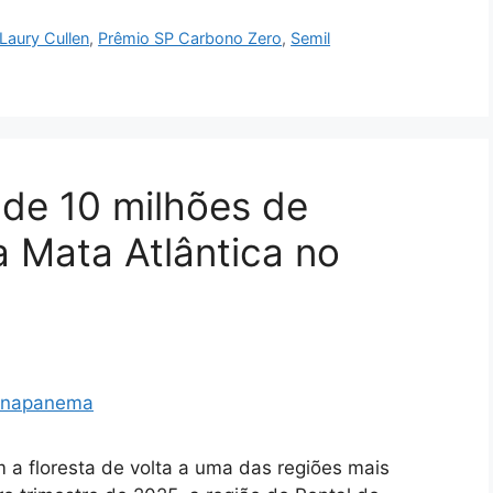
Laury Cullen
,
Prêmio SP Carbono Zero
,
Semil
de 10 milhões de
a Mata Atlântica no
 a floresta de volta a uma das regiões mais