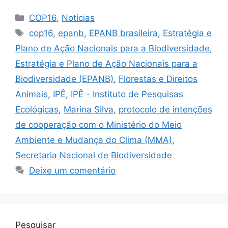
COP16
,
Notícias
cop16
,
epanb
,
EPANB brasileira
,
Estratégia e
Plano de Ação Nacionais para a Biodiversidade
,
Estratégia e Plano de Ação Nacionais para a
Biodiversidade (EPANB)
,
Florestas e Direitos
Animais
,
IPÊ
,
IPÊ - Instituto de Pesquisas
Ecológicas
,
Marina Silva
,
protocolo de intenções
de cooperação com o Ministério do Meio
Ambiente e Mudança do Clima (MMA)
,
Secretaria Nacional de Biodiversidade
Deixe um comentário
Pesquisar