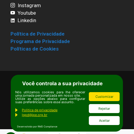
Instagram
Youtube
Linkedin
Política de Privacidade
Programa de Privacidade
Políticas de Cookies
Você controla a sua privacidade
Termos de Uso
|
Estatuto
Copyright © Ipê – Instituto de Pesquisas
Nós utilizamos cookies para lhe oferecer
uma jornada personalizada em nosso site.
Customizar
Ecológicas.
Utilize as opções abaixo para configurar
suas preferências sobre esse assunto.
Email:
ipe@ipe.org.br
Rejeitar
Politica de privacidade
lgpd@ipe.org.br
Aceitar
Desenvolvido por RMD Compliance