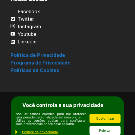
Facebook
Twitter
Instagram
Youtube
Linkedin
Política de Privacidade
Programa de Privacidade
Políticas de Cookies
Você controla a sua privacidade
Termos de Uso
|
Estatuto
Copyright © Ipê – Instituto de Pesquisas
Nós utilizamos cookies para lhe oferecer
uma jornada personalizada em nosso site.
Customizar
Ecológicas.
Utilize as opções abaixo para configurar
suas preferências sobre esse assunto.
Email:
ipe@ipe.org.br
Rejeitar
Politica de privacidade