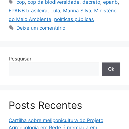
cop
,
cop da biodiversidade
,
decreto
,
epanb
,
EPANB brasileira
,
Lula
,
Marina Silva
,
Ministério
do Meio Ambiente
,
políticas públicas
Deixe um comentário
Pesquisar
Ok
Posts Recentes
Cartilha sobre meliponicultura do Projeto
Agroecologia em Rede é premiada em