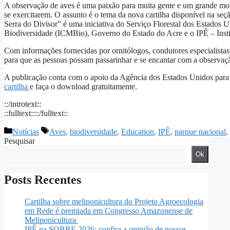
A observação de aves é uma paixão para muita gente e um grande mot
se exercitarem. O assunto é o tema da nova cartilha disponível na se
Serra do Divisor” é uma iniciativa do Serviço Florestal dos Estado
Biodiversidade (ICMBio), Governo do Estado do Acre e o IPÊ – Insti
Com informações fornecidas por ornitólogos, condutores especialistas 
para que as pessoas possam passarinhar e se encantar com a observaç
A publicação conta com o apoio da Agência dos Estados Unidos par
cartilha
e faça o download gratuitamente.
::/introtext::
::fulltext::::/fulltext::
Categorias
Tags
Notícias
Aves
,
biodiversidade
,
Education
,
IPÊ
,
parque nacional
,
Pesquisar
Ok
Posts Recentes
Cartilha sobre meliponicultura do Projeto Agroecologia
em Rede é premiada em Congresso Amazonense de
Meliponicultura
IPÊ na SOBRE 2026: confira a opinião de nossos