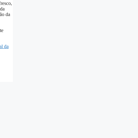
resco,
 da
ção da
te
al da