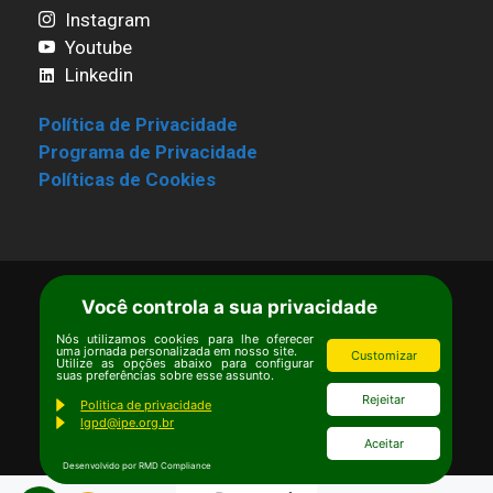
Instagram
Youtube
Linkedin
Política de Privacidade
Programa de Privacidade
Políticas de Cookies
Você controla a sua privacidade
Termos de Uso
|
Estatuto
Copyright © Ipê – Instituto de Pesquisas
Nós utilizamos cookies para lhe oferecer
uma jornada personalizada em nosso site.
Customizar
Ecológicas.
Utilize as opções abaixo para configurar
suas preferências sobre esse assunto.
Email:
ipe@ipe.org.br
Rejeitar
Politica de privacidade
lgpd@ipe.org.br
Aceitar
Desenvolvido por RMD Compliance