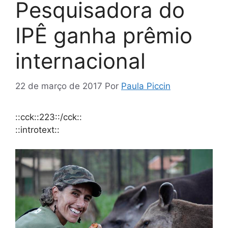
Pesquisadora do
IPÊ ganha prêmio
internacional
22 de março de 2017
Por
Paula Piccin
::cck::223::/cck::
::introtext::