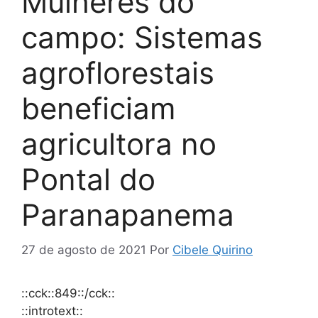
Mulheres do
campo: Sistemas
agroflorestais
beneficiam
agricultora no
Pontal do
Paranapanema
27 de agosto de 2021
Por
Cibele Quirino
::cck::849::/cck::
::introtext::