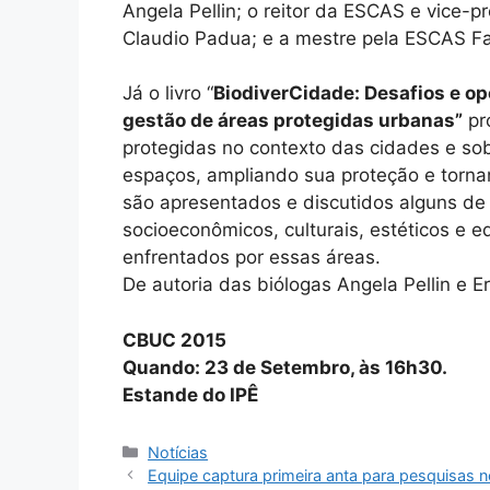
Angela Pellin; o reitor da ESCAS e vice-p
Claudio Padua; e a mestre pela ESCAS F
Já o livro “
BiodiverCidade: Desafios e o
gestão de áreas protegidas urbanas”
pr
protegidas no contexto das cidades e so
espaços, ampliando sua proteção e torn
são apresentados e discutidos alguns de
socioeconômicos, culturais, estéticos e 
enfrentados por essas áreas.
De autoria das biólogas Angela Pellin e E
CBUC 2015
Quando: 23 de Setembro, às 16h30.
Estande do IPÊ
Notícias
Equipe captura primeira anta para pesquisas 