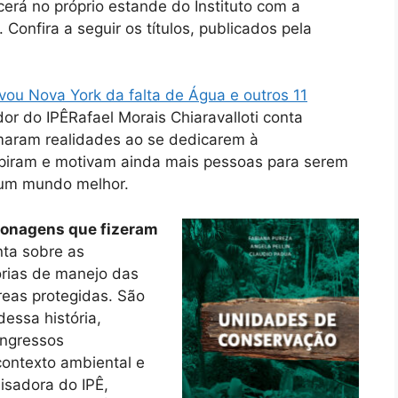
erá no próprio estande do Instituto com a
Confira a seguir os títulos, publicados pela
ou Nova York da falta de Água e outros 11
or do IPÊRafael Morais Chiaravalloti conta
rmaram realidades ao se dedicarem à
spiram e motivam ainda mais pessoas para serem
um mundo melhor.
sonagens que fizeram
ta sobre as
orias de manejo das
reas protegidas. São
essa história,
ongressos
contexto ambiental e
uisadora do IPÊ,