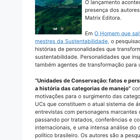
O lançamento acontec
presença dos autores. 
Matrix Editora.
Em
O Homem que salv
mestres da Sustentabilidade,
o pesquisad
histórias de personalidades que transfo
sustentabilidade. Personalidades que in
também agentes de transformação para 
“Unidades de Conservação: fatos e per
a história das categorias de manejo”
con
motivações para o surgimento das categ
UCs que constituem o atual sistema de á
entrevistas com personagens marcantes d
passando por tratados, conferências e c
internacionais, e uma intensa análise do 
político brasileiro. Os autores são a pesq