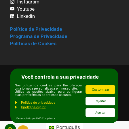
Instagram
Youtube
Linkedin
Política de Privacidade
Programa de Privacidade
Políticas de Cookies
Você controla a sua privacidade
Termos de Uso
|
Estatuto
Copyright © Ipê – Instituto de Pesquisas
Nós utilizamos cookies para lhe oferecer
uma jornada personalizada em nosso site.
Customizar
Ecológicas.
Utilize as opções abaixo para configurar
suas preferências sobre esse assunto.
Email:
ipe@ipe.org.br
Rejeitar
Politica de privacidade
lgpd@ipe.org.br
Aceitar
Desenvolvido por RMD Compliance
Português