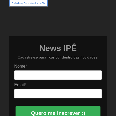
News IPÊ
Cadastre-se para ficar por dentro das novidades!
Nome*
Email*
Quero me inscrever :)