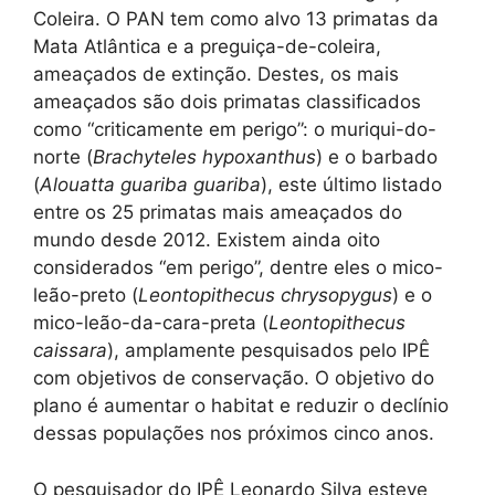
Coleira. O PAN tem como alvo 13 primatas da
Mata Atlântica e a preguiça-de-coleira,
ameaçados de extinção. Destes, os mais
ameaçados são dois primatas classificados
como “criticamente em perigo”: o muriqui-do-
norte (
Brachyteles hypoxanthus
) e o barbado
(
Alouatta guariba guariba
), este último listado
entre os 25 primatas mais ameaçados do
mundo desde 2012. Existem ainda oito
considerados “em perigo”, dentre eles o mico-
leão-preto (
Leontopithecus chrysopygus
) e o
mico-leão-da-cara-preta (
Leontopithecus
caissara
), amplamente pesquisados pelo IPÊ
com objetivos de conservação. O objetivo do
plano é aumentar o habitat e reduzir o declínio
dessas populações nos próximos cinco anos.
O pesquisador do IPÊ Leonardo Silva esteve