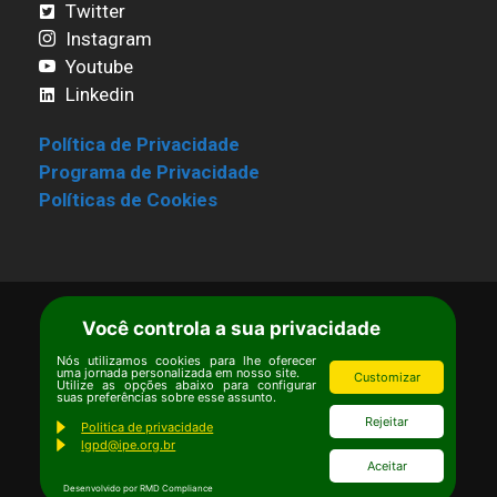
Twitter
Instagram
Youtube
Linkedin
Política de Privacidade
Programa de Privacidade
Políticas de Cookies
Você controla a sua privacidade
Termos de Uso
|
Estatuto
Copyright © Ipê – Instituto de Pesquisas
Nós utilizamos cookies para lhe oferecer
uma jornada personalizada em nosso site.
Customizar
Ecológicas.
Utilize as opções abaixo para configurar
suas preferências sobre esse assunto.
Email:
ipe@ipe.org.br
Rejeitar
Politica de privacidade
lgpd@ipe.org.br
Aceitar
Desenvolvido por RMD Compliance