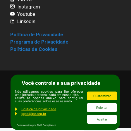
Instagram
Youtube
Linkedin
Política de Privacidade
Programa de Privacidade
Políticas de Cookies
Você controla a sua privacidade
Termos de Uso
|
Estatuto
Copyright © Ipê – Instituto de Pesquisas
Nós utilizamos cookies para lhe oferecer
uma jornada personalizada em nosso site.
Customizar
Ecológicas.
Utilize as opções abaixo para configurar
suas preferências sobre esse assunto.
Email:
ipe@ipe.org.br
Rejeitar
Politica de privacidade
lgpd@ipe.org.br
Aceitar
Desenvolvido por RMD Compliance