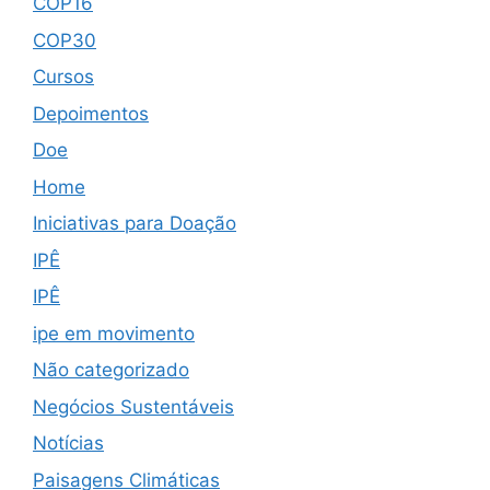
COP16
COP30
Cursos
Depoimentos
Doe
Home
Iniciativas para Doação
IPÊ
IPÊ
ipe em movimento
Não categorizado
Negócios Sustentáveis
Notícias
Paisagens Climáticas