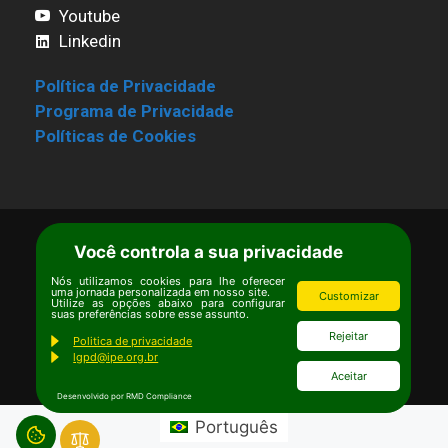
Youtube
Linkedin
Política de Privacidade
Programa de Privacidade
Políticas de Cookies
Você controla a sua privacidade
Termos de Uso
|
Estatuto
Copyright © Ipê – Instituto de Pesquisas
Nós utilizamos cookies para lhe oferecer
uma jornada personalizada em nosso site.
Customizar
Ecológicas.
Utilize as opções abaixo para configurar
suas preferências sobre esse assunto.
Email:
ipe@ipe.org.br
Rejeitar
Politica de privacidade
lgpd@ipe.org.br
Aceitar
Desenvolvido por RMD Compliance
Português