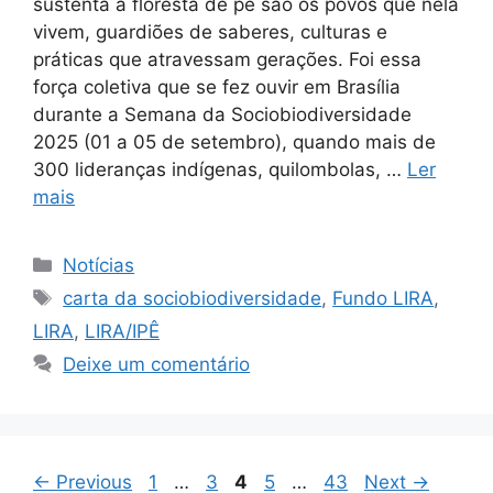
sustenta a floresta de pé são os povos que nela
vivem, guardiões de saberes, culturas e
práticas que atravessam gerações. Foi essa
força coletiva que se fez ouvir em Brasília
durante a Semana da Sociobiodiversidade
2025 (01 a 05 de setembro), quando mais de
300 lideranças indígenas, quilombolas, …
Ler
mais
Notícias
carta da sociobiodiversidade
,
Fundo LIRA
,
LIRA
,
LIRA/IPÊ
Deixe um comentário
←
Previous
1
…
3
4
5
…
43
Next
→