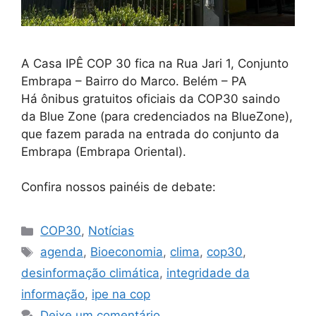
A Casa IPÊ COP 30 fica na Rua Jari 1, Conjunto
Embrapa – Bairro do Marco. Belém – PA
Há ônibus gratuitos oficiais da COP30 saindo
da Blue Zone (para credenciados na BlueZone),
que fazem parada na entrada do conjunto da
Embrapa (Embrapa Oriental).
Confira nossos painéis de debate:
COP30
,
Notícias
agenda
,
Bioeconomia
,
clima
,
cop30
,
desinformação climática
,
integridade da
informação
,
ipe na cop
Deixe um comentário