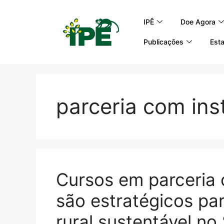
IPÊ
Doe Agora
Publicações
Esta
parceria com inst
Cursos em parceria c
são estratégicos pa
rural sustentável no