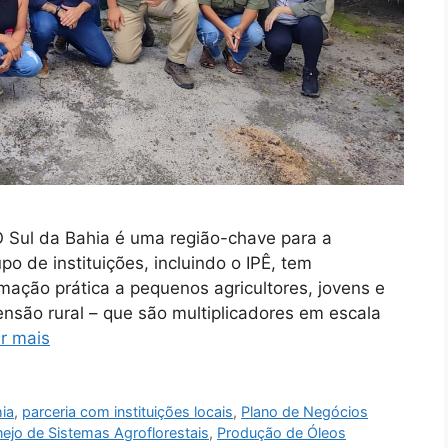
 O Sul da Bahia é uma região-chave para a
o de instituições, incluindo o IPÊ, tem
mação prática a pequenos agricultores, jovens e
tensão rural – que são multiplicadores em escala
r mais
hia
,
parceria com instituições locais
,
Plano de Negócios
ejo de Sistemas Agroflorestais
,
Produção de Óleos