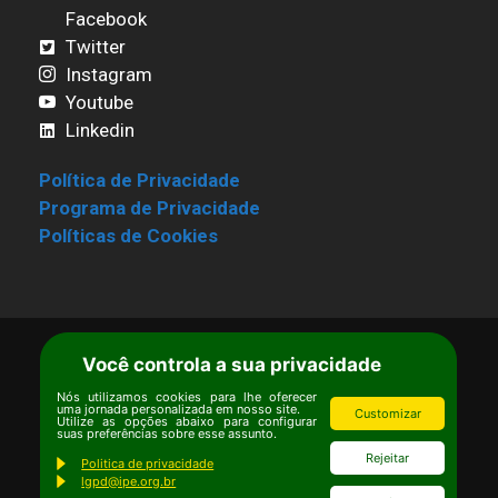
Facebook
Twitter
Instagram
Youtube
Linkedin
Política de Privacidade
Programa de Privacidade
Políticas de Cookies
Você controla a sua privacidade
Termos de Uso
|
Estatuto
Copyright © Ipê – Instituto de Pesquisas
Nós utilizamos cookies para lhe oferecer
uma jornada personalizada em nosso site.
Customizar
Ecológicas.
Utilize as opções abaixo para configurar
suas preferências sobre esse assunto.
Email:
ipe@ipe.org.br
Rejeitar
Politica de privacidade
lgpd@ipe.org.br