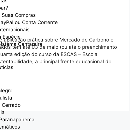
stas
oar?
e Suas Compras
ayPal ou Conta Corrente
nternacionais
 Espécie
e aplicação prática sobre Mercado de Carbono e
Sistema Cantareira
icados têm até 03 de maio (ou até o preenchimento
 quarta edição do curso da ESCAS – Escola
entabilidade, a principal frente educacional do
tícias
 Negro
ulista
e Cerrado
ia
 Paranapanema
Temáticos