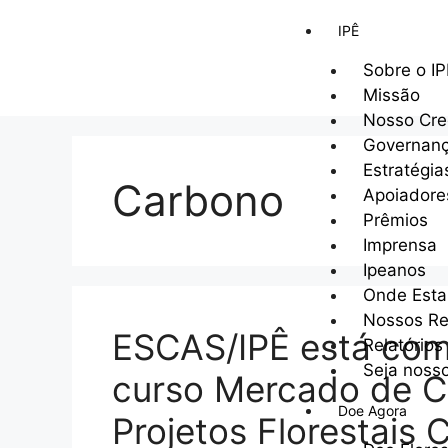
IPÊ
Sobre o I
Missão
Nosso Cr
Governan
Estratégia
Carbono
Apoiadore
Prêmios
Imprensa
Ipeanos
Onde Est
Nossos Re
ESCAS/IPÊ está com 
Relatórios
Seja nosso
curso Mercado de C
Doe Agora
Projetos Florestais 