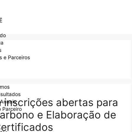
PÊ
edo
ça
s
s e Parceiros
amos
sultados
inscrições abertas para
 Anuais
 Parceiro
arbono e Elaboração de
Certificados