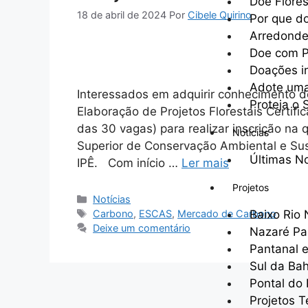
Doe Flore
18 de abril de 2024
Por
Cibele Quirino
Por que d
Arredond
Doe com P
Doações i
Adote uma
Interessados em adquirir conhecimento d
Proteja o 
Elaboração de Projetos Florestais Certif
das 30 vagas) para realizar inscrição na
Notícias
Superior de Conservação Ambiental e Sust
Últimas No
IPÊ. Com início …
Ler mais
Projetos
Notícias
Baixo Rio
Carbono
,
ESCAS
,
Mercado de Carbono
Deixe um comentário
Nazaré Pa
Pantanal 
Sul da Bah
Pontal do
Projetos 