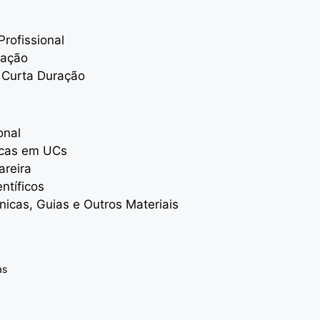
rofissional
uação
 Curta Duração
onal
icas em UCs
areira
entíficos
nicas, Guias e Outros Materiais
as