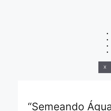
X
“Semeando Água