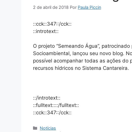
2 de abril de 2018
Por
Paula Piccin
::cck::347::/cck::
::introtext::
O projeto “Semeando Água”, patrocinado 
Socioambiental, lançou seu novo blog. 
possível acompanhar todas as ações do p
recursos hídricos no Sistema Cantareira.
::/introtext::
::fulltext::::/fulltext::
::cck::347::/cck::
Notícias