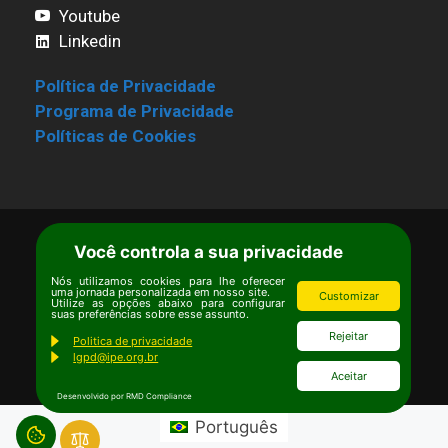
Youtube
Linkedin
Política de Privacidade
Programa de Privacidade
Políticas de Cookies
Você controla a sua privacidade
Termos de Uso
|
Estatuto
Copyright © Ipê – Instituto de Pesquisas
Nós utilizamos cookies para lhe oferecer
uma jornada personalizada em nosso site.
Customizar
Ecológicas.
Utilize as opções abaixo para configurar
suas preferências sobre esse assunto.
Email:
ipe@ipe.org.br
Rejeitar
Politica de privacidade
lgpd@ipe.org.br
Aceitar
Desenvolvido por RMD Compliance
Português