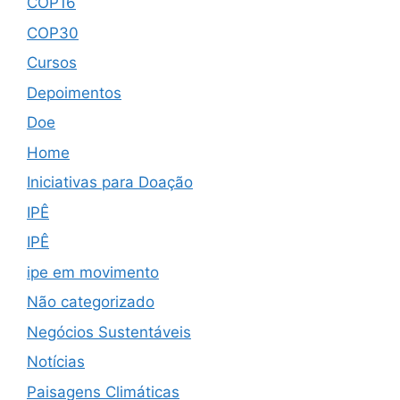
COP16
COP30
Cursos
Depoimentos
Doe
Home
Iniciativas para Doação
IPÊ
IPÊ
ipe em movimento
Não categorizado
Negócios Sustentáveis
Notícias
Paisagens Climáticas