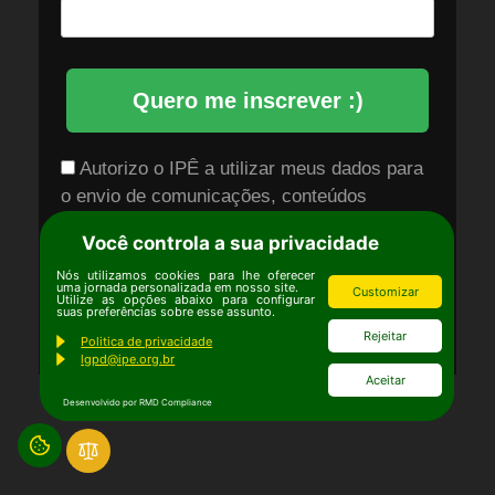
Quero me inscrever :)
Autorizo o IPÊ a utilizar meus dados para
o envio de comunicações, conteúdos
institucionais e informações relacionadas
Você controla a sua privacidade
aos seus serviços, conforme descrito na
Nós utilizamos cookies para lhe oferecer
Política de Privacidade
.
uma jornada personalizada em nosso site.
Customizar
Utilize as opções abaixo para configurar
suas preferências sobre esse assunto.
Prometemos não utilizar suas informações de
Rejeitar
Politica de privacidade
contato para enviar qualquer tipo de SPAM.
lgpd@ipe.org.br
Aceitar
Desenvolvido por RMD Compliance