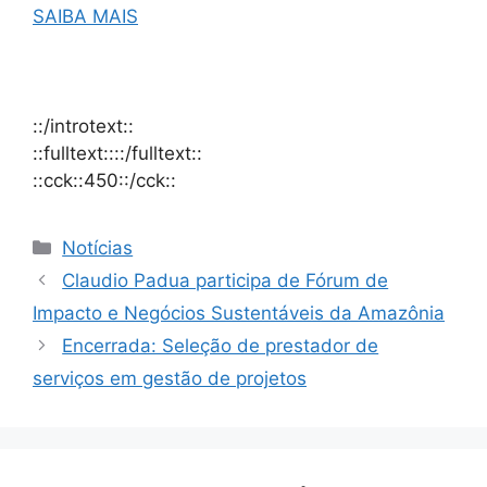
SAIBA MAIS
::/introtext::
::fulltext::::/fulltext::
::cck::450::/cck::
Notícias
Claudio Padua participa de Fórum de
Impacto e Negócios Sustentáveis da Amazônia
Encerrada: Seleção de prestador de
serviços em gestão de projetos