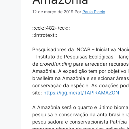
12 de março de 2019
Por
Paula Piccin
::cck::482::/cck::
::introtext::
Pesquisadores da INCAB – Iniciativa Naci
– Instituto de Pesquisas Ecológicas – l
de
crowdfunding
para arrecadar recursos
Amazônia. A expedição tem por objetivo i
brasileira na Amazônia e selecionar áre
conservação da espécie. As doações pode
site:
https://igg.me/at/TAPIRAMAZON
A Amazônia será o quarto e último bioma
pesquisa e conservação da anta brasilei
pesquisadora e conservacionista Patrícia
programa pioneiro de pesquisa aplicada 