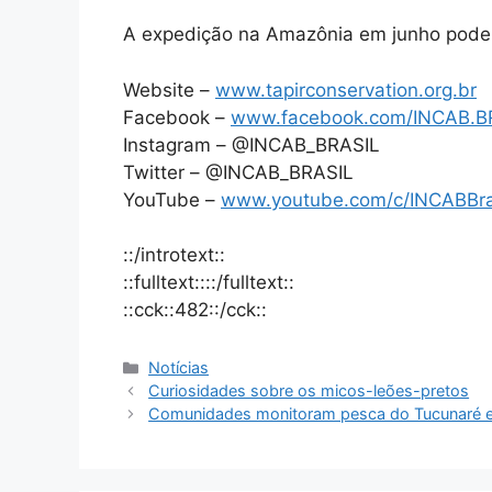
A expedição na Amazônia em junho pode
Website –
www.tapirconservation.org.br
Facebook –
www.facebook.com/INCAB.B
Instagram – @INCAB_BRASIL
Twitter – @INCAB_BRASIL
YouTube –
www.youtube.com/c/INCABBra
::/introtext::
::fulltext::::/fulltext::
::cck::482::/cck::
Notícias
Curiosidades sobre os micos-leões-pretos
Comunidades monitoram pesca do Tucunaré em