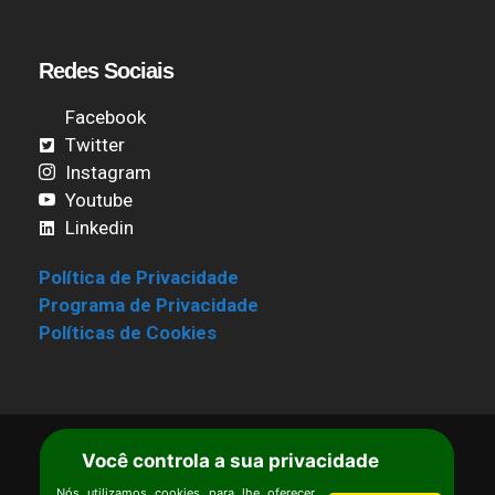
Redes Sociais
Facebook
Twitter
Instagram
Youtube
Linkedin
Política de Privacidade
Programa de Privacidade
Políticas de Cookies
Você controla a sua privacidade
Termos de Uso
|
Estatuto
Copyright © Ipê – Instituto de Pesquisas
Nós utilizamos cookies para lhe oferecer