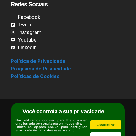
Redes Sociais
Facebook
Twitter
Instagram
Youtube
Linkedin
Política de Privacidade
Programa de Privacidade
Políticas de Cookies
Você controla a sua privacidade
Termos de Uso
|
Estatuto
Copyright © Ipê – Instituto de Pesquisas
Nós utilizamos cookies para lhe oferecer
uma jornada personalizada em nosso site.
Customizar
Ecológicas.
Utilize as opções abaixo para configurar
suas preferências sobre esse assunto.
Email:
ipe@ipe.org.br