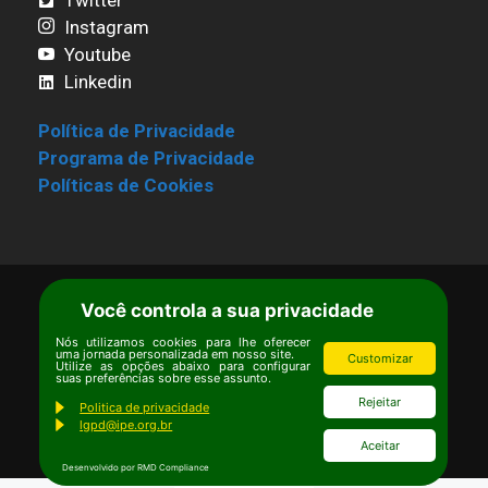
Instagram
Youtube
Linkedin
Política de Privacidade
Programa de Privacidade
Políticas de Cookies
Você controla a sua privacidade
Termos de Uso
|
Estatuto
Copyright © Ipê – Instituto de Pesquisas
Nós utilizamos cookies para lhe oferecer
uma jornada personalizada em nosso site.
Customizar
Utilize as opções abaixo para configurar
Ecológicas.
suas preferências sobre esse assunto.
Email:
ipe@ipe.org.br
Rejeitar
Politica de privacidade
lgpd@ipe.org.br
Aceitar
Desenvolvido por RMD Compliance