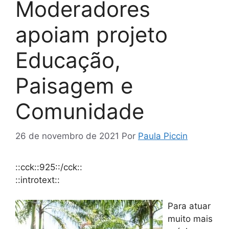
Moderadores
apoiam projeto
Educação,
Paisagem e
Comunidade
26 de novembro de 2021
Por
Paula Piccin
::cck::925::/cck::
::introtext::
Para atuar
muito mais