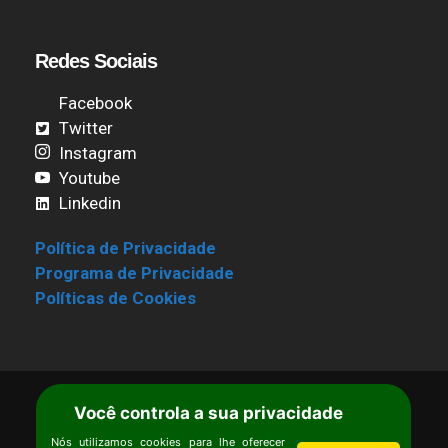
Redes Sociais
Facebook
Twitter
Instagram
Youtube
Linkedin
Política de Privacidade
Programa de Privacidade
Políticas de Cookies
Você controla a sua privacidade
Termos de Uso
|
Estatuto
Copyright © Ipê – Instituto de Pesquisas
Nós utilizamos cookies para lhe oferecer