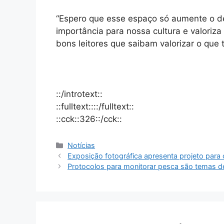
“Espero que esse espaço só aumente o de
importância para nossa cultura e valoriz
bons leitores que saibam valorizar o que
::/introtext::
::fulltext::::/fulltext::
::cck::326::/cck::
Notícias
Exposição fotográfica apresenta projeto par
Protocolos para monitorar pesca são temas 