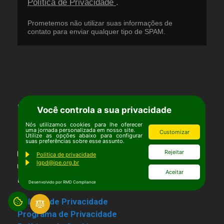
Política de Privacidade
.
Prometemos não utilizar suas informações de
contato para enviar qualquer tipo de SPAM.
Redes Sociais
Você controla a sua privacidade
Nós utilizamos cookies para lhe oferecer
Facebook
uma jornada personalizada em nosso site.
Customizar
Utilize as opções abaixo para configurar
Twitter
suas preferências sobre esse assunto.
Rejeitar
Instagram
Politica de privacidade
lgpd@ipe.org.br
Youtube
Aceitar
Linkedin
Desenvolvido por RMD Compliance
Política de Privacidade
Programa de Privacidade