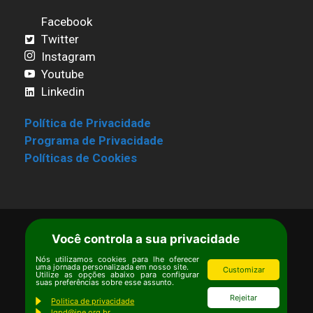
Facebook
Twitter
Instagram
Youtube
Linkedin
Política de Privacidade
Programa de Privacidade
Políticas de Cookies
Você controla a sua privacidade
Termos de Uso
|
Estatuto
Copyright © Ipê – Instituto de Pesquisas
Nós utilizamos cookies para lhe oferecer
uma jornada personalizada em nosso site.
Customizar
Ecológicas.
Utilize as opções abaixo para configurar
suas preferências sobre esse assunto.
Email:
ipe@ipe.org.br
Rejeitar
Politica de privacidade
lgpd@ipe.org.br