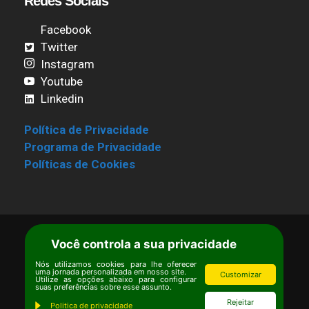
Redes Sociais
Facebook
Twitter
Instagram
Youtube
Linkedin
Política de Privacidade
Programa de Privacidade
Políticas de Cookies
Você controla a sua privacidade
Termos de Uso
|
Estatuto
Copyright © Ipê – Instituto de Pesquisas
Nós utilizamos cookies para lhe oferecer
uma jornada personalizada em nosso site.
Customizar
Ecológicas.
Utilize as opções abaixo para configurar
suas preferências sobre esse assunto.
Email:
ipe@ipe.org.br
Rejeitar
Politica de privacidade