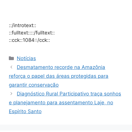
::/introtext::
::fulltext::::/fulltext::
::cck::1084::/cck::
Notícias
Desmatamento recorde na Amazônia
reforça o papel das áreas protegidas para
garantir conservação
Diagnóstico Rural Participativo traça sonhos
e planejamento para assentamento Laje, no
Espírito Santo