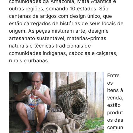
comunidades da Amazônia, Mata Atlântica e
outras regiões, somando 10 estados. São
centenas de artigos com design único, que
estão carregados de histórias de seus locais de
origem. As peças misturam arte, design e
artesanato sustentável, matérias-primas
naturais e técnicas tradicionais de
comunidades indígenas, caboclas e caiçaras,
rurais e urbanas.
Entre
os
itens à
venda,
estão
produt
os das
comun