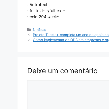
::/introtext::
::fulltext::::/fulltext::
::cck::294::/cck::
Notícias
Projeto Turista+ completa um ano de apoio ao
Como implementar os ODS em empresas e org
Deixe um comentário