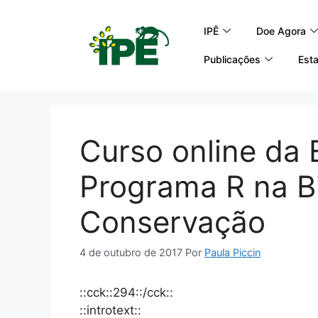
IPÊ
Doe Agora
Publicações
Esta
Curso online da 
Programa R na Bi
Conservação
4 de outubro de 2017
Por
Paula Piccin
::cck::294::/cck::
::introtext::